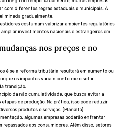
os ao longo do tempo. Atualmente, muitas empresas
r com diferentes regras estaduais e municipais. A
 eliminada gradualmente.
nvestidores costumam valorizar ambientes regulatórios
a ampliar investimentos nacionais e estrangeiros em
 mudanças nos preços e no
os é se a reforma tributária resultará em aumento ou
 porque os impactos variam conforme o setor
da transição.
ncípio da não cumulatividade, que busca evitar a
etapas de produção. Na prática, isso pode reduzir
iversos produtos e serviços. (
Planalto
)
plementação, algumas empresas poderão enfrentar
 repassados aos consumidores. Além disso, setores