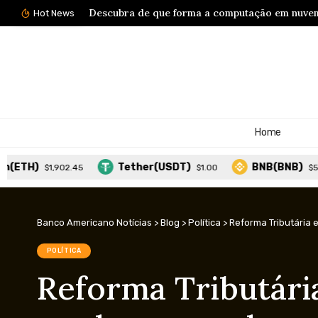
Planejamento estratégico empresarial: como em
Hot News
Home
Tether(USDT)
BNB(BNB)
U
02.45
$1.00
$593.56
Banco Americano Notícias
>
Blog
>
Política
>
Reforma Tributária 
POLÍTICA
Reforma Tributári