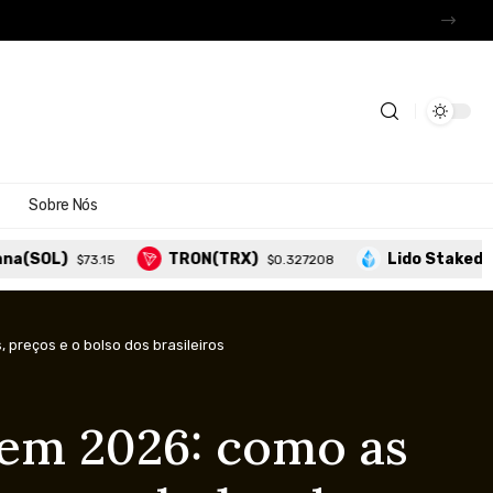
?
Sobre Nós
TRON(TRX)
Lido Staked Ether(STETH
.15
$0.327208
preços e o bolso dos brasileiros
 em 2026: como as