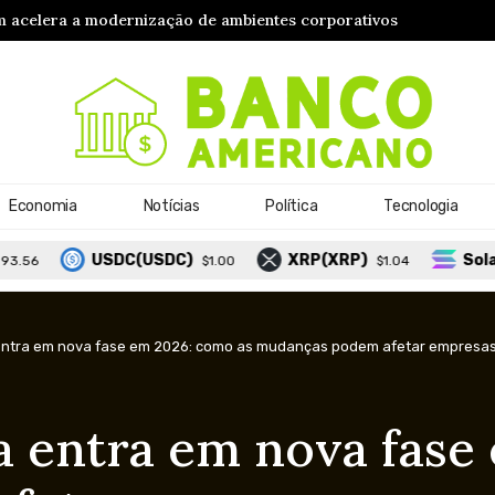
presas conectam decisões financeiras e crescimento sustentável
Economia
Notícias
Política
Tecnologia
SDC(USDC)
XRP(XRP)
Solana(SOL)
$1.00
$1.04
$73
entra em nova fase em 2026: como as mudanças podem afetar empresas, 
a entra em nova fase