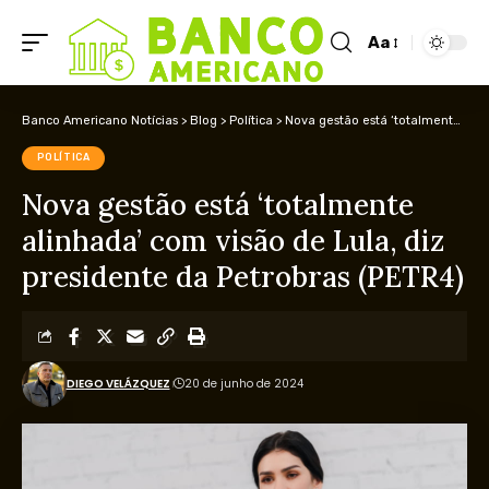
Aa
Banco Americano Notícias
>
Blog
>
Política
>
Nova gestão está ‘totalmente alinhada’ com visão de Lula, diz presidente da Petrobras (PETR4)
POLÍTICA
Nova gestão está ‘totalmente
alinhada’ com visão de Lula, diz
presidente da Petrobras (PETR4)
DIEGO VELÁZQUEZ
20 de junho de 2024