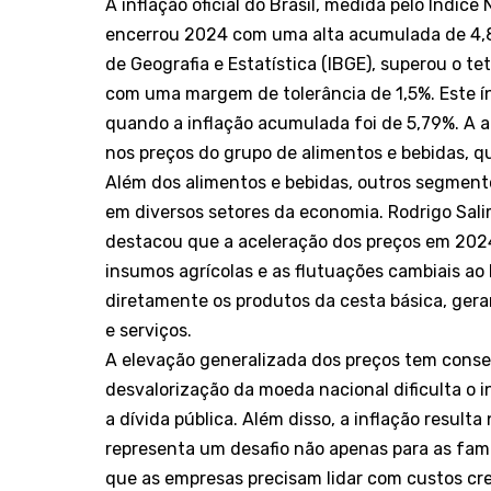
A inflação oficial do Brasil, medida pelo Índi
encerrou 2024 com uma alta acumulada de 4,83%
de Geografia e Estatística (IBGE), superou o t
com uma margem de tolerância de 1,5%. Este í
quando a inflação acumulada foi de 5,79%. A a
nos preços do grupo de alimentos e bebidas, q
Além dos alimentos e bebidas, outros segment
em diversos setores da economia. Rodrigo Salim
destacou que a aceleração dos preços em 2024 
insumos agrícolas e as flutuações cambiais a
diretamente os produtos da cesta básica, gera
e serviços.
A elevação generalizada dos preços tem conseq
desvalorização da moeda nacional dificulta o i
a dívida pública. Além disso, a inflação resul
representa um desafio não apenas para as fam
que as empresas precisam lidar com custos cre