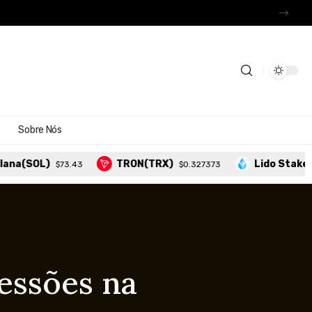
Sobre Nós
L)
TRON(TRX)
Lido Staked Ether
$73.43
$0.327373
essões na