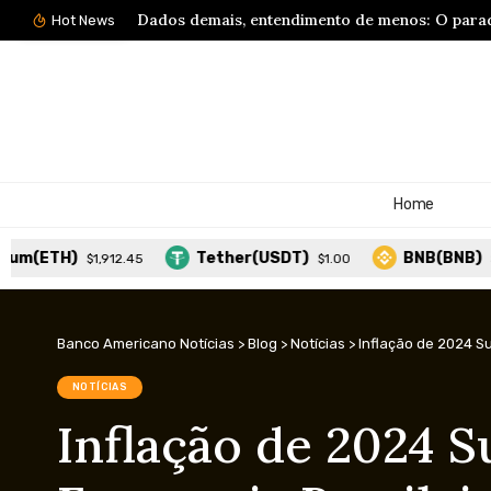
Descubra de que forma a computação em nu
Hot News
Home
H)
Tether(USDT)
BNB(BNB)
$1,912.45
$1.00
$591.85
Banco Americano Notícias
>
Blog
>
Notícias
>
Inflação de 2024 S
NOTÍCIAS
Inflação de 2024 