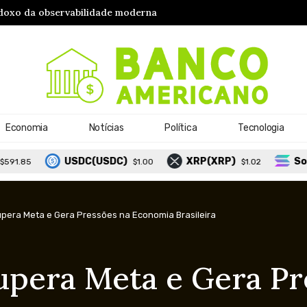
vem acelera a modernização de ambientes corporativos
Economia
Notícias
Política
Tecnologia
USDC(USDC)
XRP(XRP)
Solana(SO
$1.00
$1.02
upera Meta e Gera Pressões na Economia Brasileira
Supera Meta e Gera Pr