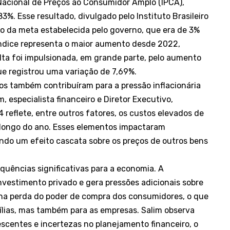
ce Nacional de Preços ao Consumidor Amplo (IPCA),
. Esse resultado, divulgado pelo Instituto Brasileiro
eto da meta estabelecida pelo governo, que era de 3%
ndice representa o maior aumento desde 2022,
lta foi impulsionada, em grande parte, pelo aumento
ue registrou uma variação de 7,69%.
os também contribuíram para a pressão inflacionária
, especialista financeiro e Diretor Executivo,
reflete, entre outros fatores, os custos elevados de
o longo do ano. Esses elementos impactaram
ndo um efeito cascata sobre os preços de outros bens
uências significativas para a economia. A
nvestimento privado e gera pressões adicionais sobre
ta na perda do poder de compra dos consumidores, o que
ílias, mas também para as empresas. Salim observa
scentes e incertezas no planejamento financeiro, o