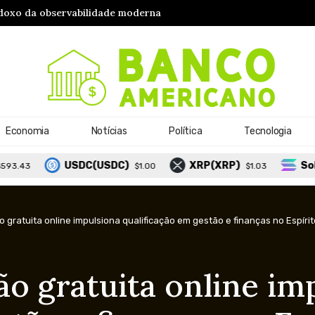
Economia
Notícias
Política
Tecnologia
USDC(USDC)
XRP(XRP)
Solana(S
$1.00
$1.03
gratuita online impulsiona qualificação em gestão e finanças no Espíri
o gratuita online im