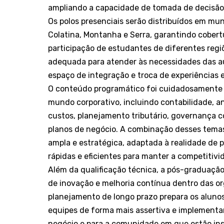
ampliando a capacidade de tomada de decisão 
Os polos presenciais serão distribuídos em mu
Colatina, Montanha e Serra, garantindo cobertu
participação de estudantes de diferentes regi
adequada para atender às necessidades das aul
espaço de integração e troca de experiências e
O conteúdo programático foi cuidadosamente 
mundo corporativo, incluindo contabilidade, an
custos, planejamento tributário, governança c
planos de negócio. A combinação desses temas 
ampla e estratégica, adaptada à realidade d
rápidas e eficientes para manter a competitivi
Além da qualificação técnica, a pós-graduaçã
de inovação e melhoria contínua dentro das or
planejamento de longo prazo prepara os alunos
equipes de forma mais assertiva e implementar
negócio e para a comunidade em que estão ins