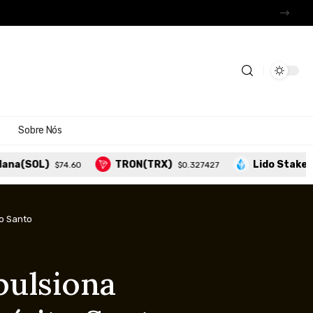
Sobre Nós
OL)
TRON(TRX)
Lido Staked Ethe
$74.60
$0.327427
to Santo
pulsiona