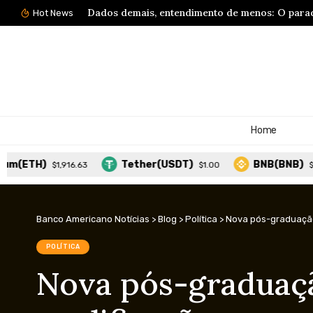
Hot News
Home
H)
Tether(USDT)
BNB(BNB)
$1,916.63
$1.00
$593.43
Banco Americano Notícias
>
Blog
>
Política
>
Nova pós-graduação 
POLÍTICA
Nova pós-graduaçã