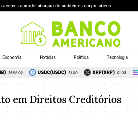
 acelera a modernização de ambientes corporativos
Economia
Notícias
Política
Tecnologia
)
USDC(USDC)
XRP(XRP)
$592.02
$1.00
$1.03
to em Direitos Creditórios