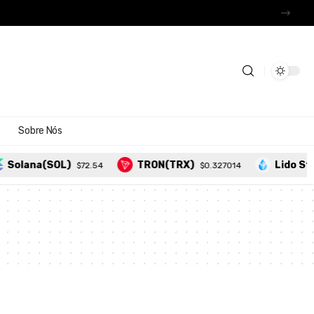
Sobre Nós
Solana(SOL)
TRON(TRX)
Lido Sta
$72.54
$0.327014