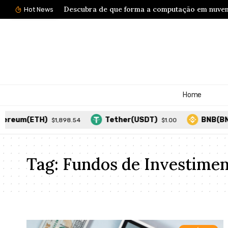
Descubra de que forma a computação em nuvem
Hot News
Home
ereum(ETH)
Tether(USDT)
BNB(BNB
$1,898.54
$1.00
Tag:
Fundos de Investimen