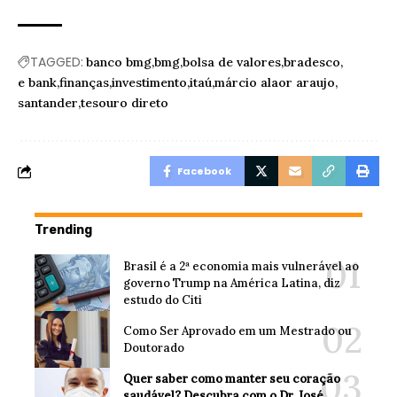
TAGGED:
banco bmg
bmg
bolsa de valores
bradesco
e bank
finanças
investimento
itaú
márcio alaor araujo
santander
tesouro direto
Facebook
Trending
Brasil é a 2ª economia mais vulnerável ao
governo Trump na América Latina, diz
estudo do Citi
Como Ser Aprovado em um Mestrado ou
Doutorado
Quer saber como manter seu coração
saudável? Descubra com o Dr. José