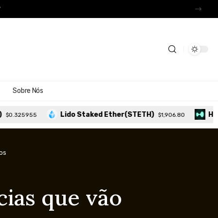
?
Sobre Nós
Lido Staked Ether(STETH)
Hyperliquid(H
$1,906.80
nos
cias que vão