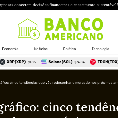
presas conectam decisões financeiras e crescimento sustentável
Economia
Notícias
Política
Tecnologia
P)
Solana(SOL)
TRON(TRX)
$1.05
$74.04
$0.325955
gráfico: cinco tendências que vão redesenhar o mercado nos próximos a
gráfico: cinco tendên