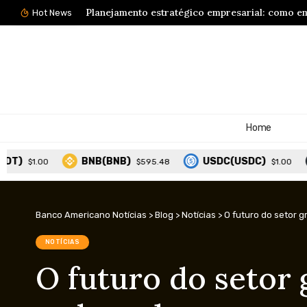
Planejamento estratégico empresarial: como em
Hot News
Home
BNB(BNB)
USDC(USDC)
XRP(XR
$595.48
$1.00
Banco Americano Notícias
>
Blog
>
Notícias
>
O futuro do setor 
NOTÍCIAS
O futuro do setor 